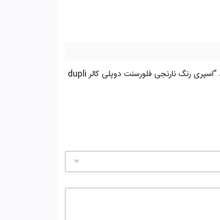
اولین کسی باشید که دیدگاهی می نویسد “اسپری رنگ نارنجی فلورسنت دوپلی کالر dupli