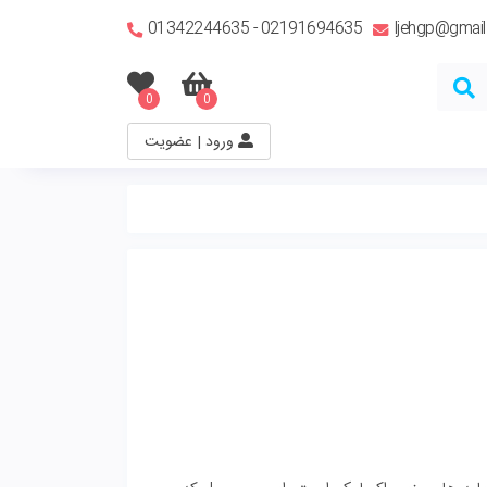
02191694635 - 01342244635
Ijehgp@gmai
0
0
ورود | عضویت