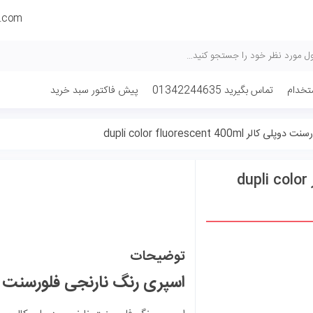
l.com
تخدام
تماس بگیرید 01342244635
پیش فاکتور سبد خرید
dupli color fluorescent 400m
اسپری رنگ نارنجی فلورسنت دوپلی کالر dupli color
توضیحات
اسپری رنگ نارنجی فلورسنت