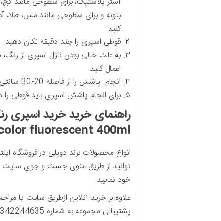
آستر پلاستیک، برای سطوحی مانند گچ، 
بتونه و برای سطوحی مانند مس، طلا، آهن
کنید.
قوطی اسپری را چند دقیقه تکان دهید.
به علت خالی بودن نازل اسپری از رنگ، ب
اعمال کنید.
انجام پاشش را از فاصله 20-30 سانتی متری تا سطح مدنظر انجام دهید.
برای انجام پاشش اسپری باید قوطی را د
راهنمای خرید خرید اسپری رن
dupli color fluorescent 400ml از چ
انواع محصولات
برند دوپلی
در فروشگاه اینت
توانید از طریق منوی جست و جوی سایت آی
خود نمایید.
علاوه بر خرید آنلاین ازطریق سایت یا مرا