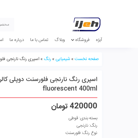
آیژه
فروشگاه
وبلاگ
تماس با ما
درباره ما
اس
صفحه نخست
»
شیمیایی
»
رنگ
»
اسپری رنگ نارنجی فلورسنت دوپلی کالر l
fluorescent 400ml
420000
تومان
بسته بندی: قوطی
رنگ: نارنجی
نوع رنگ: فلورسنت