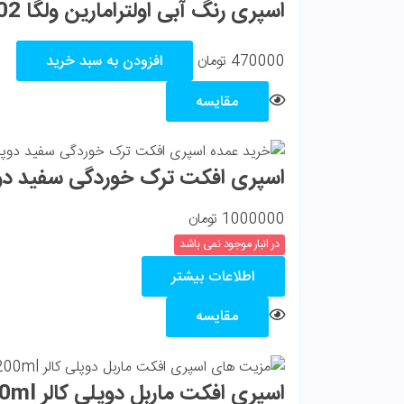
اسپری رنگ آبی اولترامارین ولگا Volga Ultramarine Blue Spray Paint 400ml – Code 5002
470000
تومان
افزودن به سبد خرید
مقایسه
اسپری افکت ترک خوردگی سفید دوپلی کالر ckle Effect Spray 400ml
1000000
تومان
در انبار موجود نمی باشد
اطلاعات بیشتر
مقایسه
اسپری افکت ماربل دوپلی کالر dupli color marble look 200ml