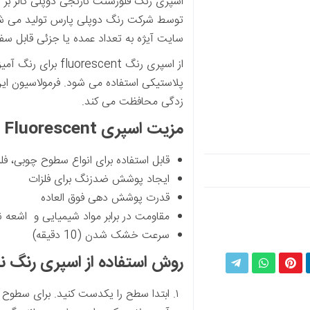
اسپری رنگ فلورسنت نارنجی دوپلی کالر بر
توسط شرکت رنگ دوپلی پارس تولید می شود
سایت آیژه به تعداد عمده یا جزئی قابل س
از اسپری رنگ scent
پلاستیکی استفاده می شود. فرمولاسیون این
زدگی محافظت می کند.
مزیت اسپری Dupli Color Orange Fluorescent:
قابل استفاده برای انواع سطوح چوبی، ف
ایجاد پوشش ضدزنگ برای فلزات
قدرت پوشش دهی فوق العاده
مقاومت در برابر مواد شیمیایی و اشعه نور
سرعت خشک شدن (10 دقیقه)
روش استفاده از اسپری رنگ نارنجی cent
ینکداین
پینترست
واتساپ
تلگرام
ابتدا سطح را یکدست کنید. برای سطوح پل