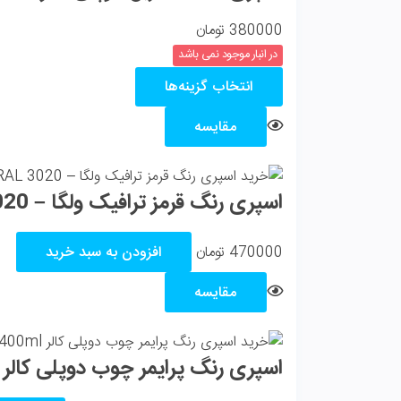
380000
تومان
در انبار موجود نمی باشد
انتخاب گزینه‌ها
مقایسه
اسپری رنگ قرمز ترافیک ولگا – Volga Traffic Red Spray Paint RAL 3020
470000
تومان
افزودن به سبد خرید
مقایسه
اسپری رنگ پرایمر چوب دوپلی کالر Dupli Color Wood Primer 400ml