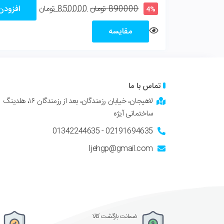
890000
تومان
850000
تومان
افزودن
4%
مقایسه
تماس با ما
لاهیجان، خیابان رزمندگان، بعد از رزمندگان ۱۶، هلدینگ
ساختمانی آیژه
02191694635 - 01342244635
Ijehgp@gmail.com
ضمانت بازگشت کالا